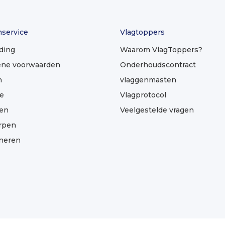
nservice
Vlagtoppers
ding
Waarom VlagToppers?
ne voorwaarden
Onderhoudscontract
n
vlaggenmasten
e
Vlagprotocol
len
Veelgestelde vragen
rpen
neren