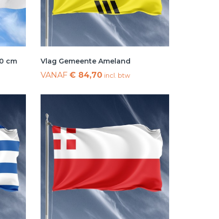
00 cm
Vlag Gemeente Ameland
VANAF
€ 84,70
incl. btw