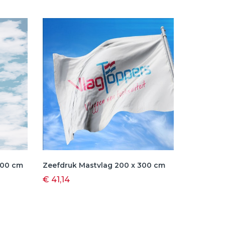
100 cm
Zeefdruk Mastvlag 200 x 300 cm
Zeefdruk
€ 41,14
€ 17,24