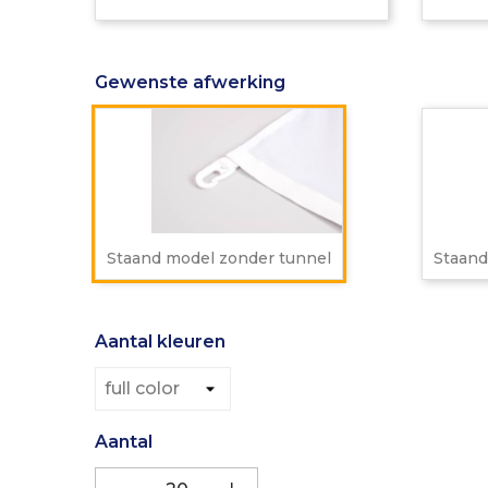
B1
gecertificee
Gewenste afwerking
Staand
model
zonder
tunnel
Staand model zonder tunnel
Staand
Aantal kleuren
Aantal