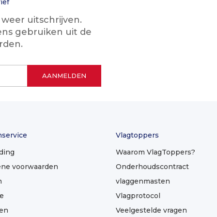
ief
eer uitschrijven.
ns gebruiken uit de
rden.
nservice
Vlagtoppers
ding
Waarom VlagToppers?
ne voorwaarden
Onderhoudscontract
n
vlaggenmasten
e
Vlagprotocol
len
Veelgestelde vragen