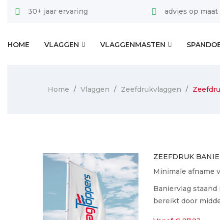
30+ jaar ervaring
advies op maat
HOME
VLAGGEN
VLAGGENMASTEN
SPANDO
Home
Vlaggen
Zeefdrukvlaggen
Zeefdru
ZEEFDRUK BANIER
Minimale afname va
Baniervlag staand
bereikt door midde