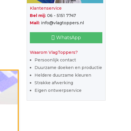
Klantenservice
Bel mij:
06 - 5151 7747
Mail:
info@vlagtoppers.nl
WhatsApp
Waarom VlagToppers?
Persoonlijk contact
Duurzame doeken en productie
Spun-
Heldere duurzame kleuren
polyester,
165
Strakke afwerking
grams
Eigen ontwerpservice
geweven
doek,
uiterlijk
als
katoen,
ontwikkeld
voor
de