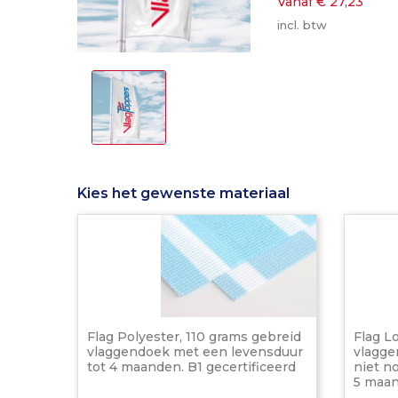
Vanaf € 27,23
incl. btw
Kies het gewenste materiaal
Flag
Polyester,
110
grams
gebreid
vlaggendoek
met
een
Flag Polyester, 110 grams gebreid
Flag L
levensduur
vlaggendoek met een levensduur
vlagge
tot
tot 4 maanden. B1 gecertificeerd
niet n
4
5 maan
maanden.