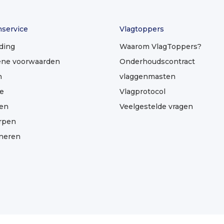
nservice
Vlagtoppers
ding
Waarom VlagToppers?
ne voorwaarden
Onderhoudscontract
n
vlaggenmasten
e
Vlagprotocol
len
Veelgestelde vragen
rpen
neren