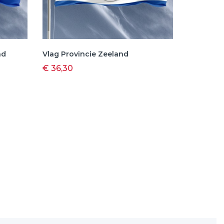
nd
Vlag Provincie Zeeland
Vlag Pro
€ 36,30
€ 30,25