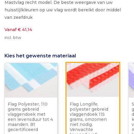
Mastvlag recht model. De beste weergave van uw
huisstijlkleuren op uw vlag wordt bereikt door middel
van zeefdruk
Vanaf € 41,14
incl. btw
Kies het gewenste materiaal
Flag
Flag
Polyester,
Longlif
110
polyes
grams
gebrei
gebreid
vlagge
vlaggendoek
115
met
grams,
een
omzo
Flag Polyester, 110
Flag Longlife,
S
levensduur
niet
grams gebreid
polyester gebreid
tot
nodig.
vlaggendoek met
vlaggendoek 115
d
4
Verwa
een levensduur tot 4
grams, omzomen
k
maanden.
levens
maanden. B1
niet nodig.
v
B1
5
gecertificeerd
Verwachte
m
gecertificeerd
maand