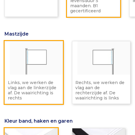
levensduur 5
B1
maanden. B1
gecerti
gecertificeerd
Mastzijde
Links,
Re
we
w
werken
w
de
d
vlag
vl
aan
a
de
d
linkerzijde
re
Links, we werken de
Rechts, we werken de
af.
af.
vlag aan de linkerzijde
vlag aan de
De
D
af. De waairichting is
rechterzijde af. De
waairichting
wa
rechts
waairichting is links
is
is
rechts
li
Kleur band, haken en garen
Wit
Zwa