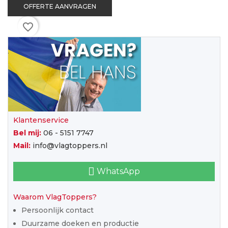
OFFERTE AANVRAGEN
favorite_border
Klantenservice
Bel mij:
06 - 5151 7747
Mail:
info@vlagtoppers.nl
WhatsApp
Waarom VlagToppers?
Persoonlijk contact
Duurzame doeken en productie