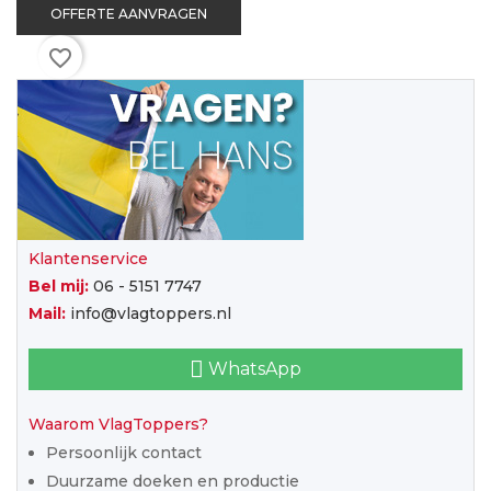
OFFERTE AANVRAGEN
favorite_border
Klantenservice
Bel mij:
06 - 5151 7747
Mail:
info@vlagtoppers.nl
WhatsApp
Waarom VlagToppers?
Persoonlijk contact
Duurzame doeken en productie