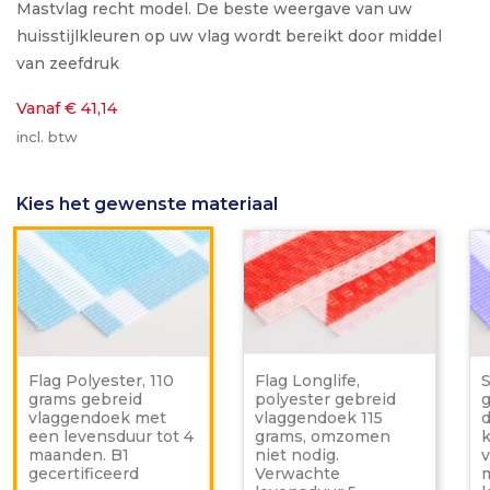
Mastvlag recht model. De beste weergave van uw
huisstijlkleuren op uw vlag wordt bereikt door middel
van zeefdruk
Vanaf € 41,14
incl. btw
Kies het gewenste materiaal
Flag
Flag
Polyester,
Longlif
110
polyes
grams
gebrei
gebreid
vlagge
vlaggendoek
115
met
grams,
een
omzo
Flag Polyester, 110
Flag Longlife,
S
levensduur
niet
grams gebreid
polyester gebreid
tot
nodig.
vlaggendoek met
vlaggendoek 115
d
4
Verwa
een levensduur tot 4
grams, omzomen
k
maanden.
levens
maanden. B1
niet nodig.
v
B1
5
gecertificeerd
Verwachte
m
gecertificeerd
maand