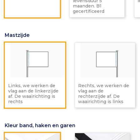
levensduur 5
B1
maanden. B1
gecerti
gecertificeerd
Mastzijde
Links,
Re
we
w
werken
w
de
d
vlag
vl
aan
a
de
d
linkerzijde
re
Links, we werken de
Rechts, we werken de
af.
af.
vlag aan de linkerzijde
vlag aan de
De
D
af. De waairichting is
rechterzijde af. De
waairichting
wa
rechts
waairichting is links
is
is
rechts
li
Kleur band, haken en garen
Wit
Zwa