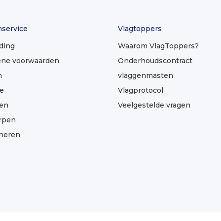
nservice
Vlagtoppers
ding
Waarom VlagToppers?
ne voorwaarden
Onderhoudscontract
n
vlaggenmasten
e
Vlagprotocol
len
Veelgestelde vragen
rpen
neren