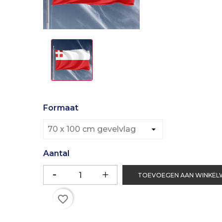
Formaat
Aantal
TOEVOEGEN AAN WINKE
favorite_border