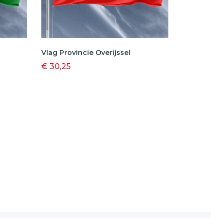
Vlag Provincie Overijssel
Vlag Pro
€ 30,25
€ 36,30