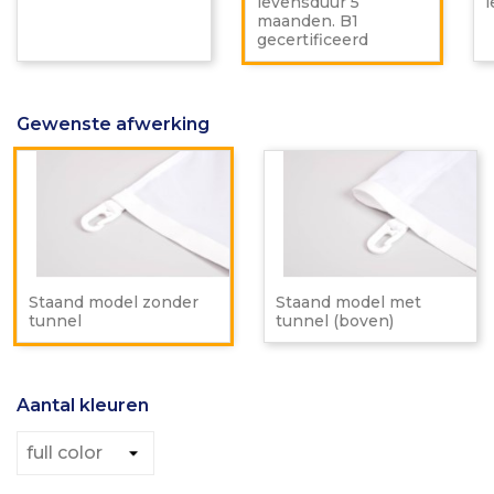
levensduur 5
B1
maanden. B1
gecerti
gecertificeerd
Gewenste afwerking
Staand
St
model
m
zonder
m
tunnel
tu
(b
Staand model zonder
Staand model met
tunnel
tunnel (boven)
Aantal kleuren