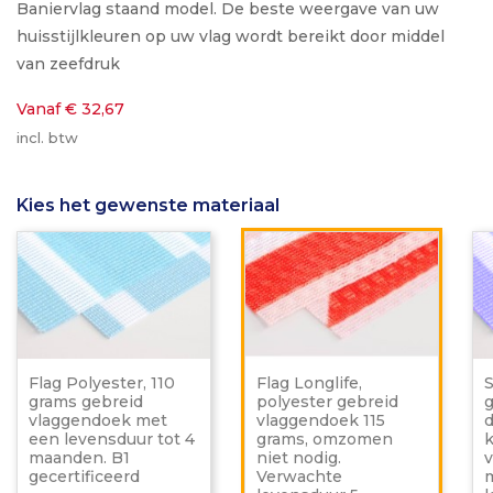
Baniervlag staand model. De beste weergave van uw
huisstijlkleuren op uw vlag wordt bereikt door middel
van zeefdruk
Vanaf € 32,67
incl. btw
Kies het gewenste materiaal
Flag
Flag
Polyester,
Longlif
110
polyes
grams
gebrei
gebreid
vlagge
vlaggendoek
115
met
grams,
een
omzo
Flag Polyester, 110
Flag Longlife,
S
levensduur
niet
grams gebreid
polyester gebreid
tot
nodig.
vlaggendoek met
vlaggendoek 115
d
4
Verwa
een levensduur tot 4
grams, omzomen
k
maanden.
levens
maanden. B1
niet nodig.
v
B1
5
gecertificeerd
Verwachte
m
gecertificeerd
maand