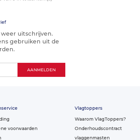
ief
eer uitschrijven.
ns gebruiken uit de
rden.
nservice
Vlagtoppers
ding
Waarom VlagToppers?
ne voorwaarden
Onderhoudscontract
n
vlaggenmasten