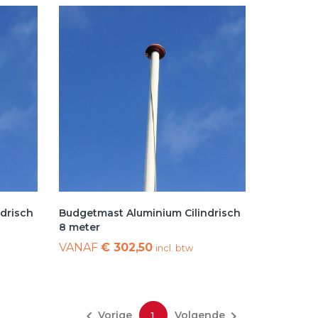
drisch
Budgetmast Aluminium Cilindrisch
8 meter
VANAF
€ 302,50
incl. btw


Vorige
Volgende
1