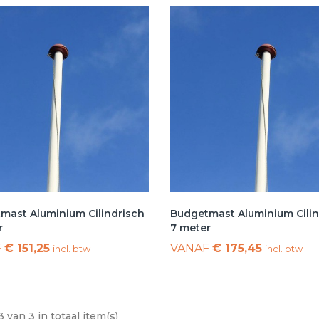
mast Aluminium Cilindrisch
Budgetmast Aluminium Cilin
r
7 meter
F
€ 151,25
VANAF
€ 175,45
incl. btw
incl. btw
3 van 3 in totaal item(s)