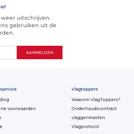
ief
eer uitschrijven.
ns gebruiken uit de
rden.
nservice
Vlagtoppers
ding
Waarom VlagToppers?
ne voorwaarden
Onderhoudscontract
n
vlaggenmasten
e
Vlagprotocol