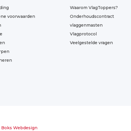
ding
Waarom VlagToppers?
ne voorwaarden
Onderhoudscontract
n
vlaggenmasten
e
Vlagprotocol
len
Veelgestelde vragen
rpen
neren
r
Boks Webdesign