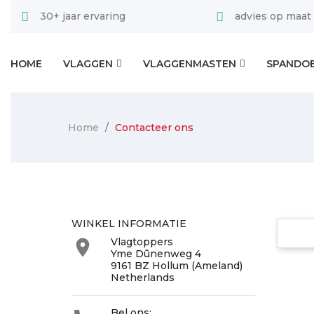
30+ jaar ervaring
advies op maat
HOME
VLAGGEN
VLAGGENMASTEN
SPANDO
Home
Contacteer ons
WINKEL INFORMATIE
Vlagtoppers

Yme Dûnenweg 4
9161 BZ Hollum (Ameland)
Netherlands
Bel ons: