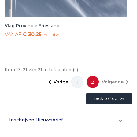
Vlag Provincie Friesland
VANAF
€ 30,25
incl. btw
Item 13-21 van 21 in totaal item(s)


Vorige
Volgende
1
2

Back to top
Inschrijven Nieuwsbrief
