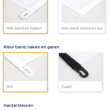
band
ba
en
ko
haken
en
lus
Met band en haken
Met band, koord en lus
Kleur band, haken en garen
Wit
Zwa
Wit
Zwart
Aantal kleuren