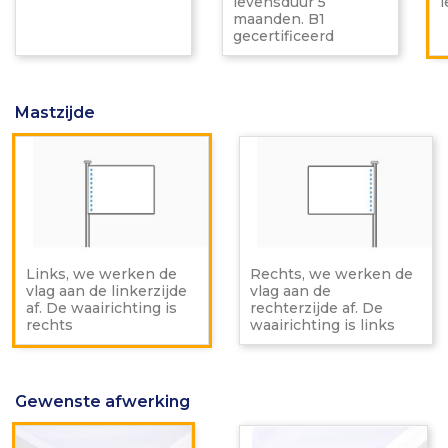
levensduur 5
B1
maanden. B1
gecerti
gecertificeerd
Mastzijde
Links,
Re
we
w
werken
w
de
d
vlag
vl
aan
a
de
d
linkerzijde
re
Links, we werken de
Rechts, we werken de
af.
af.
vlag aan de linkerzijde
vlag aan de
De
D
af. De waairichting is
rechterzijde af. De
waairichting
wa
rechts
waairichting is links
is
is
rechts
li
Gewenste afwerking
Met
Me