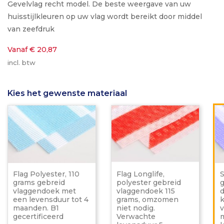
Gevelvlag recht model. De beste weergave van uw
huisstijlkleuren op uw vlag wordt bereikt door middel
van zeefdruk
Vanaf € 20,87
incl. btw
Kies het gewenste materiaal
Flag
Flag
Polyester,
Longlif
110
polyes
grams
gebrei
gebreid
vlagge
vlaggendoek
115
met
grams,
een
omzo
Flag Polyester, 110
Flag Longlife,
S
levensduur
niet
grams gebreid
polyester gebreid
tot
nodig.
vlaggendoek met
vlaggendoek 115
d
4
Verwa
een levensduur tot 4
grams, omzomen
k
maanden.
levens
maanden. B1
niet nodig.
v
B1
5
gecertificeerd
Verwachte
m
gecertificeerd
maand