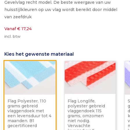
Gevelvlag recht model. De beste weergave van uw
huisstijlkleuren op uw vlag wordt bereikt door middel
van zeefdruk
Vanaf € 17,24
incl. btw
Kies het gewenste materiaal
Flag
Flag
Polyester,
Longlif
110
polyes
grams
gebrei
gebreid
vlagge
vlaggendoek
115
met
grams,
een
omzo
Flag Polyester, 110
Flag Longlife,
S
levensduur
niet
grams gebreid
polyester gebreid
tot
nodig.
vlaggendoek met
vlaggendoek 115
d
4
Verwa
een levensduur tot 4
grams, omzomen
k
maanden.
levens
maanden. B1
niet nodig.
v
B1
5
gecertificeerd
Verwachte
m
gecertificeerd
maand