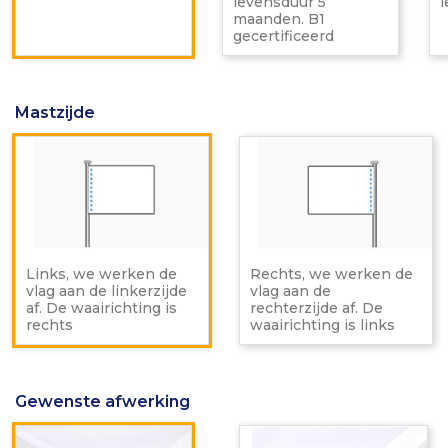
levensduur 5
B1
maanden. B1
gecerti
gecertificeerd
Mastzijde
Links,
Re
we
w
werken
w
de
d
vlag
vl
aan
a
de
d
linkerzijde
re
Links, we werken de
Rechts, we werken de
af.
af.
vlag aan de linkerzijde
vlag aan de
De
D
af. De waairichting is
rechterzijde af. De
waairichting
wa
rechts
waairichting is links
is
is
rechts
li
Gewenste afwerking
Met
Me