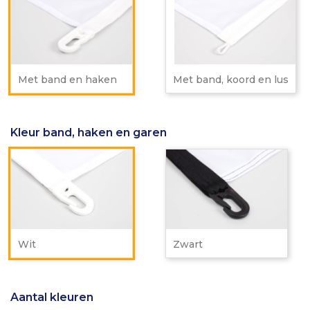
band
ba
en
ko
haken
en
lus
Met band en haken
Met band, koord en lus
Kleur band, haken en garen
Wit
Zwa
Wit
Zwart
Aantal kleuren