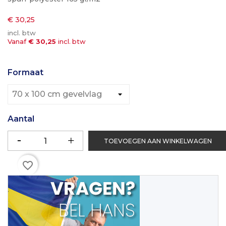
€ 30,25
incl. btw
Vanaf
€ 30,25
incl. btw
Formaat
Aantal
TOEVOEGEN AAN WINKELWAGEN
favorite_border