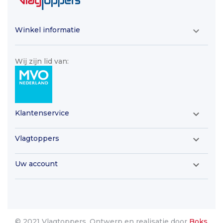
Winkel informatie

Wij zijn lid van:
Klantenservice

Vlagtoppers

Uw account

© 2021 Vlagtoppers. Ontwerp en realisatie door
Boks