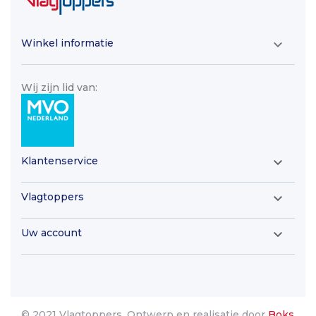
Winkel informatie

Wij zijn lid van:
Klantenservice

Vlagtoppers

Uw account

© 2021 Vlagtoppers. Ontwerp en realisatie door
Boks