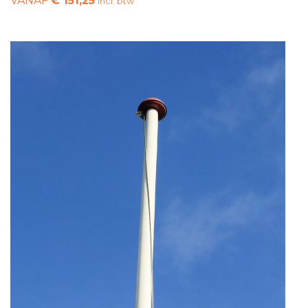
VANAF
€ 151,25
incl. btw